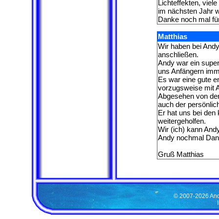
Lichteffekten, vie
im nächsten Jahr w
Danke noch mal für
Matthias
Wir haben bei And
anschließen.
Andy war ein super 
uns Anfängern imme
Es war eine gute e
vorzugsweise mit A
Abgesehen von der
auch der persönlic
Er hat uns bei den
weitergeholfen.
Wir (ich) kann And
Andy nochmal Danke
Gruß Matthias
© 2007-2026 Andy