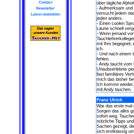
Contact
über tägliche Abho
- Aufmerksam und e
Newsletter
versucht jedem das
Latest newsletter
jeden anders.
- Einen coolen Spru
Laune schnell ver
- Wenn jemand von 
Tauchlehrerkolleg
mit Ihm begegnet, e
ich.
- Und nach einem t
fehlen.
- Andy taucht vom
Urlaubserlebnis pe
fast familiäres Ver
mich das bisher b
Ich komme wieder, 
mit Andy tauchen.
Franz Ulrich
War das erste mal 
Sorgen das alles g
sofort weg. Tauche
nützliche Tipps un
Sachen gezeigt, di
sich erstklassig u