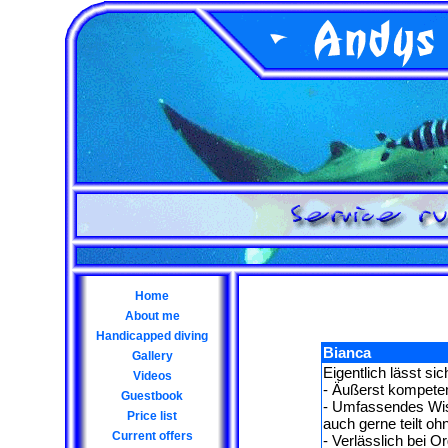
Home
About me
Handicapped diving
Bianca
Gallery
Eigentlich lässt si
Videos
- Äußerst kompeten
Guestbook
- Umfassendes Wis
Price list
auch gerne teilt oh
Current offers
- Verlässlich bei 